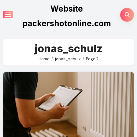
Skip
Website
to
content
packershotonline.com
jonas_schulz
Home
jonas_schulz
Page 2