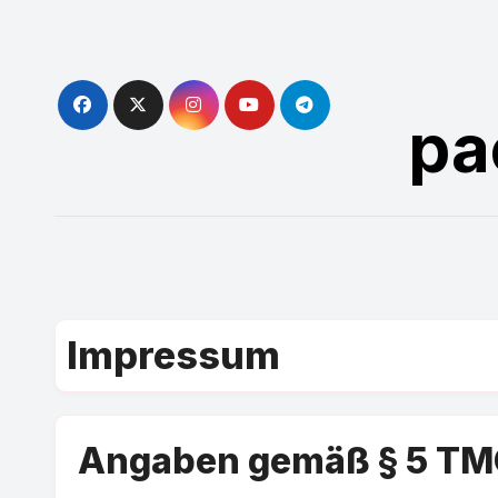
Skip
to
content
pa
Impressum
Angaben gemäß § 5 T