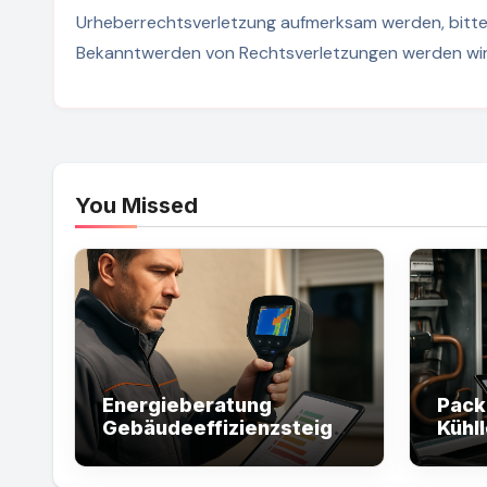
Urheberrechtsverletzung aufmerksam werden, bitten
Bekanntwerden von Rechtsverletzungen werden wir 
You Missed
Energieberatung
Pack
Gebäudeeffizienzsteiger
Kühl
ung – Packer’s Hot Online
Kost