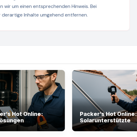
 wir um einen entsprechenden Hinweis. Bei
derartige Inhalte umgehend entfernen.
er’s Hot Online:
Packer’s Hot Online:
lösungen
Solarunterstützte
envergleich senken
Heizsysteme prüfe