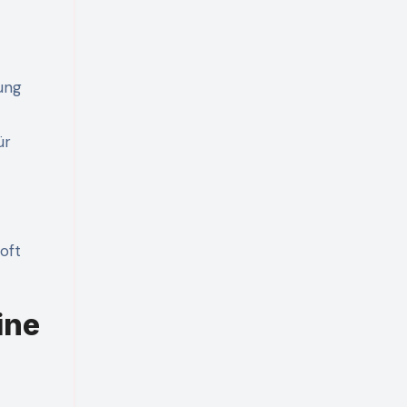
ung
ür
oft
ine