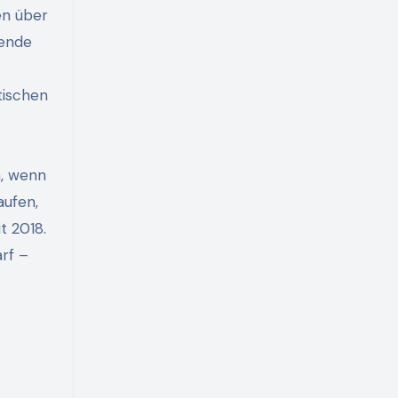
en über
gende
tischen
n, wenn
aufen,
t 2018.
rf –