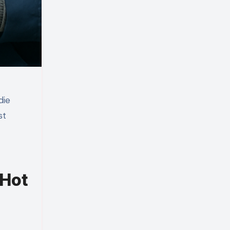
die
st
 Hot