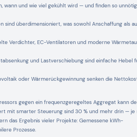
, wann und wie viel gekühlt wird — und finden so unnöti
en sind überdimensioniert, was sowohl Anschaffung als a
elte Verdichter, EC-Ventilatoren und moderne Wärmeta
chtabsenkung und Lastverschiebung sind einfache Hebel f
tovoltaik oder Wärmerückgewinnung senken die Nettokos
pressors gegen ein frequenzgeregeltes Aggregat kann d
t mit smarter Steuerung sind 30 % und mehr drin — je
ern das Ergebnis vieler Projekte: Gemessene kWh-
ilere Prozesse.