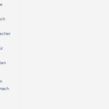
ge
uch
uscher
ür
ten
en
 nach