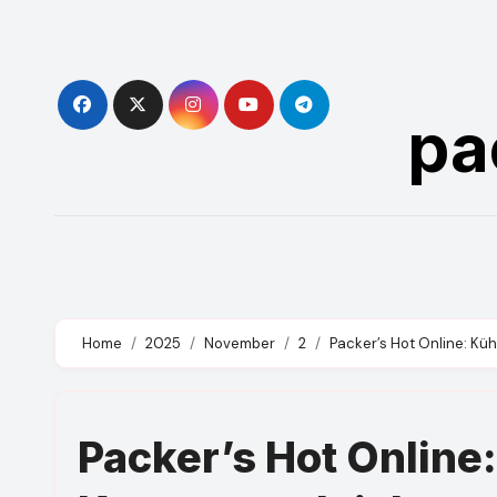
Skip
to
content
pa
Home
2025
November
2
Packer’s Hot Online: Kü
Packer’s Hot Online