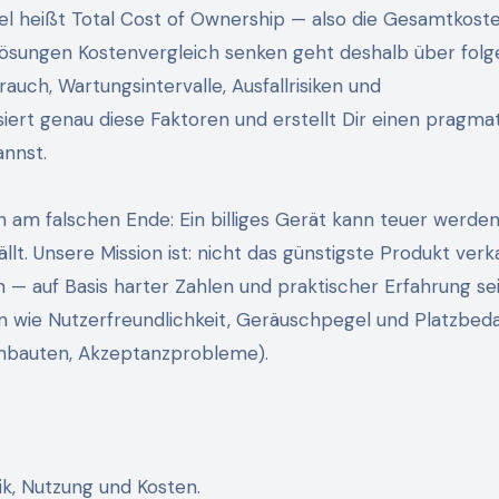
sel heißt Total Cost of Ownership — also die Gesamtkost
llösungen Kostenvergleich senken geht deshalb über fol
uch, Wartungsintervalle, Ausfallrisiken und
siert genau diese Faktoren und erstellt Dir einen pragma
annst.
n am falschen Ende: Ein billiges Gerät kann teuer werde
ällt. Unsere Mission ist: nicht das günstigste Produkt verk
 — auf Basis harter Zahlen und praktischer Erfahrung sei
n wie Nutzerfreundlichkeit, Geräuschpegel und Platzbeda
 Umbauten, Akzeptanzprobleme).
k, Nutzung und Kosten.